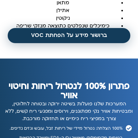
מתאן
אתילן
ניקוטין
כימיכלים שנפלטים כתוצאה מנזקי שריפה
ברושור מידע על הפחתת VOC
פתרון 100% לנטרול ריחות וחיטוי
אוויר
המערכות שלנו פועלות בשיטה ירוקה ובטוחה לחלוטין,
ומבטיחות אוויר נקי מפתוגנים, וירוסים ומפגעי ריח קשים, ללא
צורך במפיצי ריח כימיים או תחזוקה מורכבת.
100% הצלחה: נטרול מיידי של ריחות זבל, עובש וגזים נדיפים.
בטיחות מקסימלית: מאושר ע"י ה-FDA ומשרד הבריאות