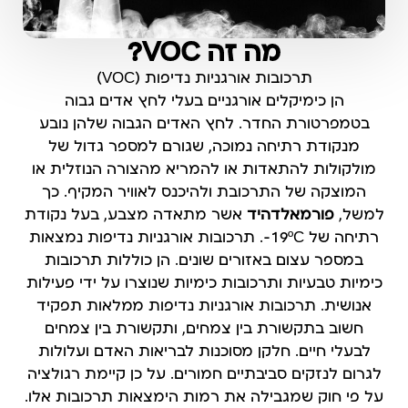
מה זה VOC?
תרכובות אורגניות נדיפות (VOC)
הן
כימיקלים
אורגניים
בעלי
לחץ
אדים גבוה
ב
טמפרטורת החדר
. לחץ האדים הגבוה שלהן נובע
מ
נקודת רתיחה
נמוכה, שגורם למספר גדול של
מולקולות להתאדות או להמריא מהצורה הנוזלית או
המוצקה של התרכובת ולהיכנס לאוויר המקיף. כך
למשל,
פורמאלדהיד
אשר מתאדה מצבע, בעל נקודת
רתיחה של 19ºC-. תרכובות אורגניות נדיפות נמצאות
במספר עצום באזורים שונים. הן כוללות תרכובות
כימיות טבעיות ותרכובות כימיות שנוצרו על ידי פעילות
אנושית. תרכובות אורגניות נדיפות ממלאות תפקיד
חשוב בתקשורת בין צמחים, ותקשורת בין צמחים
לבעלי חיים. חלקן מסוכנות לבריאות האדם ועלולות
לגרום לנזקים סביבתיים חמורים. על כן קיימת רגולציה
על פי חוק שמגבילה את רמות הימצאות תרכובות אלו.