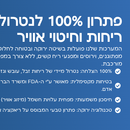
פתרון 100% לנטרול
ריחות וחיטוי אוויר
המערכות שלנו פועלות בשיטה ירוקה ובטוחה לחלוטין,
מפתוגנים, וירוסים ומפגעי ריח קשים, ללא צורך במפי
מורכבת.
100% הצלחה: נטרול מיידי של ריחות זבל, עובש וגזים נדיפים.
בטיחות מקסימלית: מאושר
אדם.
חיסכון משמעותי: מפחית עלויות חשמל (מיזוג אוויר) 
טכנולוגיה ירוקה: פתרון טבעי המבוסס על ריאקציה א