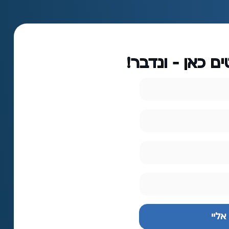
ם כאן - ונדבר!
אליי